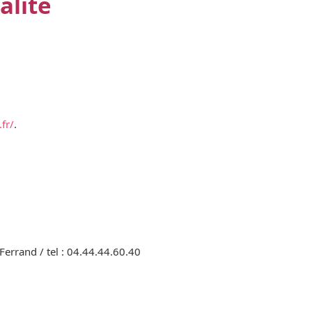
alité
fr/
.
rrand / tel : 04.44.44.60.40