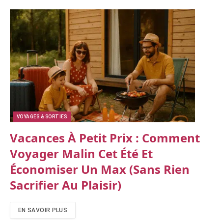
VOYAGES & SORTIES
Vacances À Petit Prix : Comment
Voyager Malin Cet Été Et
Économiser Un Max (sans Rien
Sacrifier Au Plaisir)
EN SAVOIR PLUS