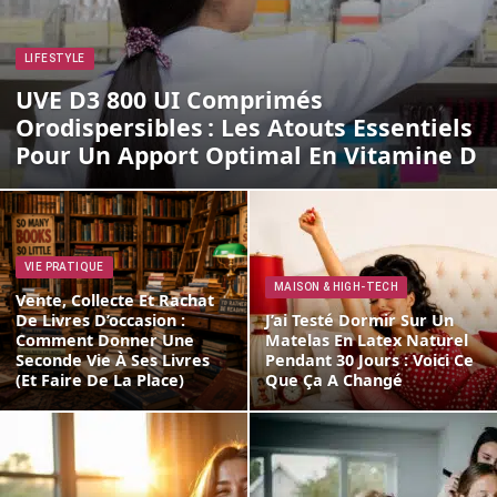
LIFESTYLE
UVE D3 800 UI Comprimés
Orodispersibles : Les Atouts Essentiels
Pour Un Apport Optimal En Vitamine D
VIE PRATIQUE
MAISON & HIGH-TECH
Vente, Collecte Et Rachat
De Livres D’occasion :
J’ai Testé Dormir Sur Un
Comment Donner Une
Matelas En Latex Naturel
Seconde Vie À Ses Livres
Pendant 30 Jours : Voici Ce
(et Faire De La Place)
Que Ça A Changé