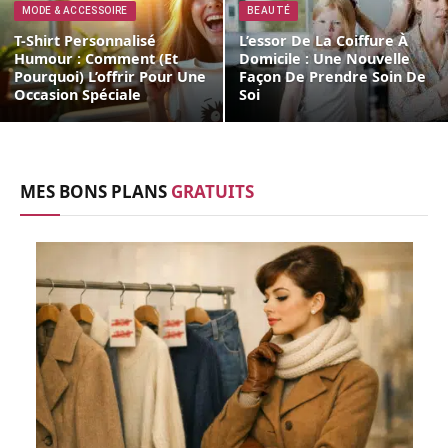
MODE & ACCESSOIRE
BEAUTÉ
T-Shirt Personnalisé
L’essor De La Coiffure À
Humour : Comment (et
Domicile : Une Nouvelle
Pourquoi) L’offrir Pour Une
Façon De Prendre Soin De
Occasion Spéciale
Soi
MES BONS PLANS
GRATUITS