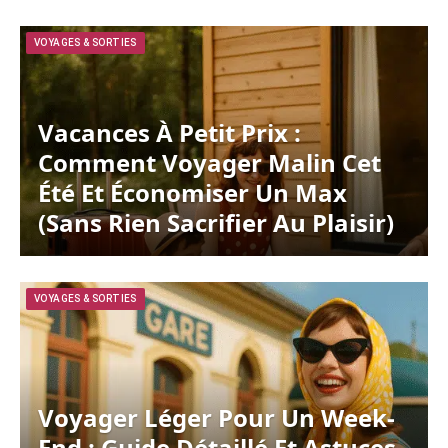
VOYAGES & SORTIES
Vacances À Petit Prix :
Comment Voyager Malin Cet
Été Et Économiser Un Max
(sans Rien Sacrifier Au Plaisir)
VOYAGES & SORTIES
Voyager Léger Pour Un Week-
End : Guide Détaillé Et Astuces