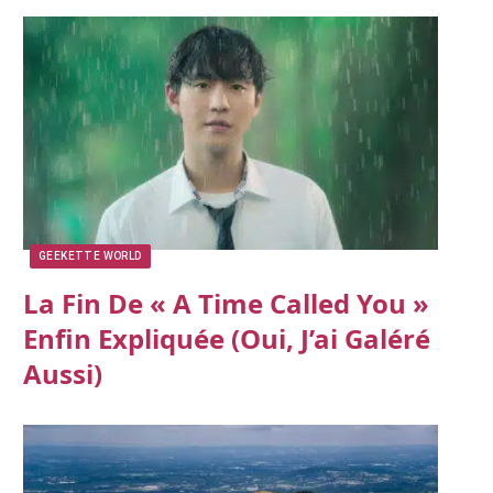
GEEKETTE WORLD
La Fin De « A Time Called You »
Enfin Expliquée (oui, J’ai Galéré
Aussi)