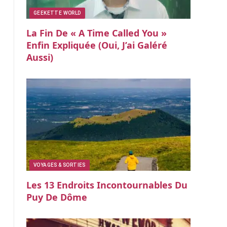
GEEKETTE WORLD
La Fin De « A Time Called You »
Enfin Expliquée (oui, J’ai Galéré
Aussi)
VOYAGES & SORTIES
Les 13 Endroits Incontournables Du
Puy De Dôme