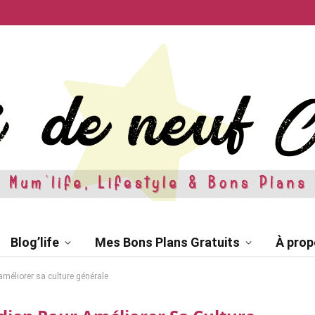
Blog’life
Mes Bons Plans Gratuits
À prop
r améliorer sa culture générale