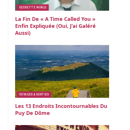
GEEKETTE WORLD
La Fin De « A Time Called You »
Enfin Expliquée (oui, J’ai Galéré
Aussi)
VOYAGES & SORTIES
Les 13 Endroits Incontournables Du
Puy De Dôme