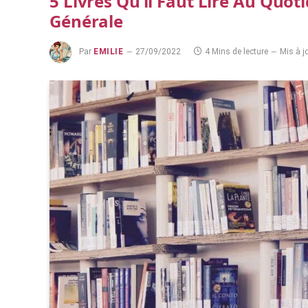
5 Livres Qu’il Faut Lire Au Quot
Générale
Par
EMILIE
27/09/2022
4 Mins de lecture
Mis à jo