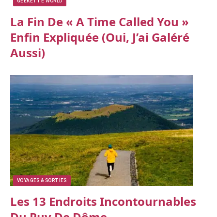
GEEKETTE WORLD
La Fin De « A Time Called You »
Enfin Expliquée (oui, J’ai Galéré
Aussi)
VOYAGES & SORTIES
Les 13 Endroits Incontournables
Du Puy De Dôme