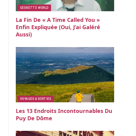
GEEKETTE WORLD
La Fin De « A Time Called You »
Enfin Expliquée (oui, J’ai Galéré
Aussi)
VOYAGES & SORTIES
Les 13 Endroits Incontournables Du
Puy De Dôme