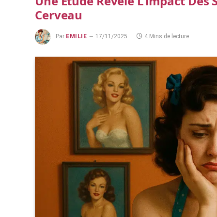
Une Étude Révèle L’impact Des 
Cerveau
Par
EMILIE
17/11/2025
4 Mins de lecture