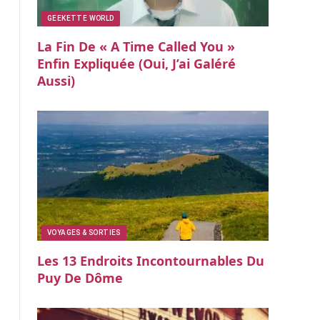
GEEKETTE WORLD
La Fin De « A Time Called You »
Enfin Expliquée (oui, J’ai Galéré
Aussi)
VOYAGES & SORTIES
Les 13 Endroits Incontournables Du
Puy De Dôme