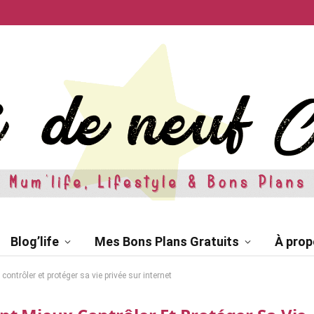
Blog’life
Mes Bons Plans Gratuits
À prop
ntrôler et protéger sa vie privée sur internet