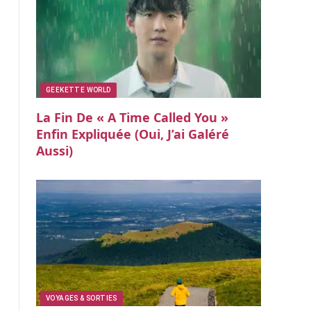
GEEKETTE WORLD
La Fin De « A Time Called You »
Enfin Expliquée (oui, J’ai Galéré
Aussi)
VOYAGES & SORTIES