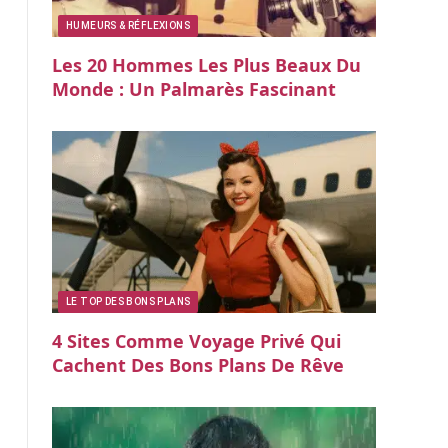
HUMEURS & RÉFLEXIONS
Les 20 Hommes Les Plus Beaux Du
Monde : Un Palmarès Fascinant
LE TOP DES BONS PLANS
4 Sites Comme Voyage Privé Qui
Cachent Des Bons Plans De Rêve