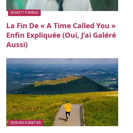
GEEKETTE WORLD
La Fin De « A Time Called You »
Enfin Expliquée (oui, J’ai Galéré
Aussi)
VOYAGES & SORTIES