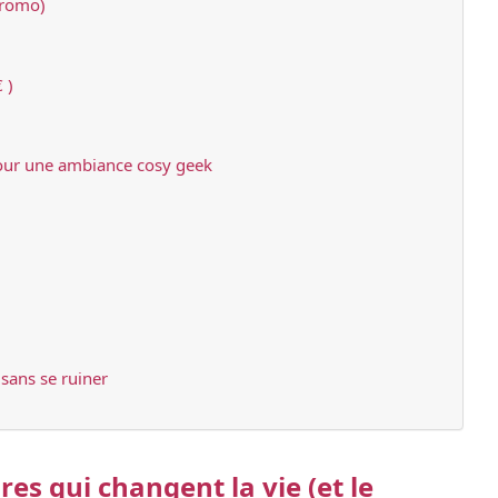
promo)
 )
our une ambiance cosy geek
 sans se ruiner
res qui changent la vie (et le