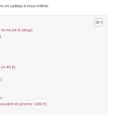
faire un cadeau à vous-même.
a vie (et le setup)
)
 (≈ 40 €)
€)
ns
souvent en promo <200 €)