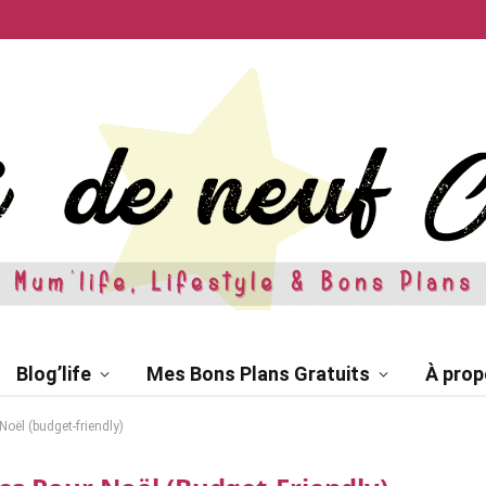
Blog’life
Mes Bons Plans Gratuits
À prop
oël (budget-friendly)