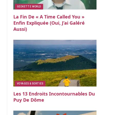
GEEKETTE WORLD
La Fin De « A Time Called You »
Enfin Expliquée (oui, J’ai Galéré
Aussi)
VOYAGES & SORTIES
Les 13 Endroits Incontournables Du
Puy De Dôme