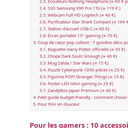
Écouteurs Nothing Headphone (≈ 60 € 
SSD Samsung 990 Pro 1To (≈ 119 € )
Webcam Full HD Logitech (≈ 40 €)
Purificateur d’air Shark Compact (≈ 169 €
Station d’accueil USB‑C (≈ 60 €)
Écran portable 15″ gaming (≈ 70 €)
Coup de cœur pop culture : 7 goodies déco p
Baguette Harry Potter officielle (≈ 35 €)
Chope Dark Souls Smough (≈ 40 €)
Mug Zelda / Star Wars (≈ 15 €)
Puzzle Cyberpunk 1000 pièces (≈ 25 €)
Figurine POP! Stranger Things (≈ 15 €)
Poster LED néon gaming (≈ 25 €)
CandyBox Japan Premium (≈ 40 €)
Petit guide budget-friendly : comment choisir
Pour finir en douceur
Pour les gamers : 10 accessoi