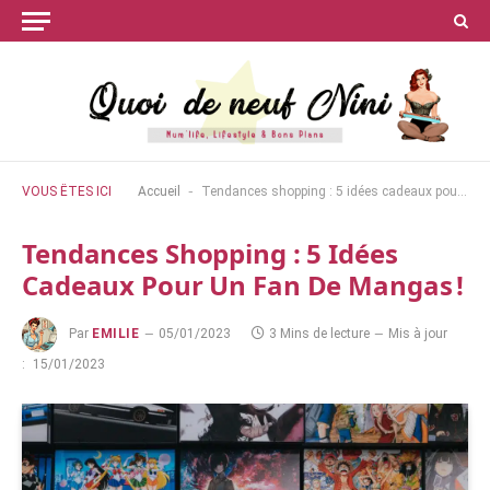
-
VOUS ÊTES ICI
Accueil
Tendances shopping : 5 idées cadeaux pour un fan de mangas !
Tendances Shopping : 5 Idées
Cadeaux Pour Un Fan De Mangas !
Par
EMILIE
05/01/2023
3 Mins de lecture
Mis à jour
:
15/01/2023