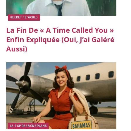
GEEKETTE WORLD
La Fin De « A Time Called You »
Enfin Expliquée (oui, J’ai Galéré
Aussi)
LE TOP DES BONS PLANS