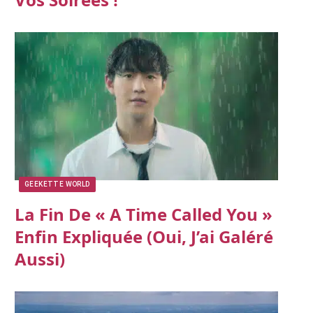
GEEKETTE WORLD
La Fin De « A Time Called You »
Enfin Expliquée (oui, J’ai Galéré
Aussi)