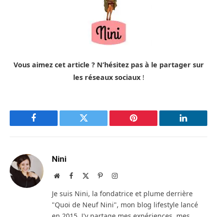
Vous aimez cet article ? N’hésitez pas à le partager sur
les réseaux sociaux
!
Facebook
Twitter
Pinterest
LinkedIn
Nini
Site
Facebook
X
Pinterest
Instagram
web
(Twitter)
Je suis Nini, la fondatrice et plume derrière
"Quoi de Neuf Nini", mon blog lifestyle lancé
en 2015. J'y partage mes expériences, mes