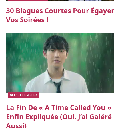
30 Blagues Courtes Pour Égayer
Vos Soirées !
GEEKETTE WORLD
La Fin De « A Time Called You »
Enfin Expliquée (oui, J’ai Galéré
Aussi)