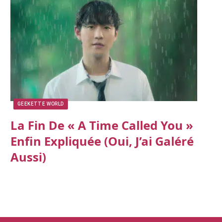
GEEKETTE WORLD
La Fin De « A Time Called You »
Enfin Expliquée (oui, J’ai Galéré
Aussi)