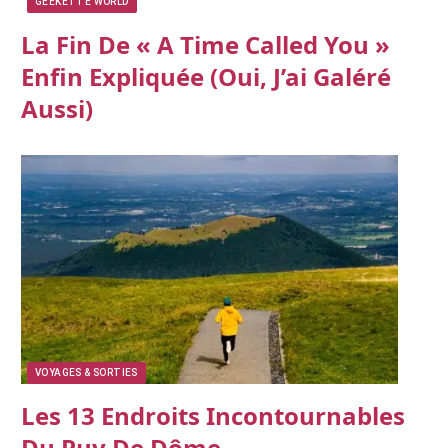
GEEKETTE WORLD
La Fin De « A Time Called You »
Enfin Expliquée (oui, J’ai Galéré
Aussi)
VOYAGES & SORTIES
Les 13 Endroits Incontournables
Du Puy De Dôme