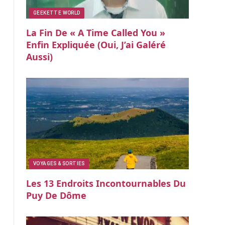
GEEKETTE WORLD
La Fin De « A Time Called You »
Enfin Expliquée (oui, J’ai Galéré
Aussi)
VOYAGES & SORTIES
Les 13 Endroits Incontournables Du
Puy De Dôme