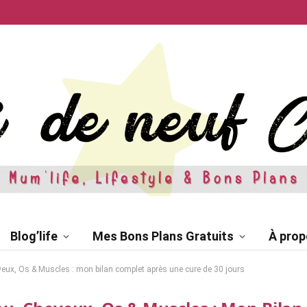
Blog’life
Mes Bons Plans Gratuits
À prop
ux, Os & Muscles : mon bilan complet après une cure de 30 jours