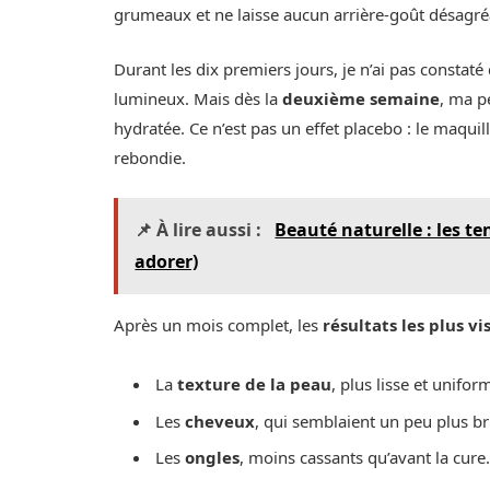
grumeaux et ne laisse aucun arrière-goût désagré
Durant les dix premiers jours, je n’ai pas constaté
lumineux. Mais dès la
deuxième semaine
, ma p
hydratée. Ce n’est pas un effet placebo : le maquil
rebondie.
📌 À lire aussi :
Beauté naturelle : les t
adorer)
Après un mois complet, les
résultats les plus vi
La
texture de la peau
, plus lisse et unifor
Les
cheveux
, qui semblaient un peu plus bri
Les
ongles
, moins cassants qu’avant la cure