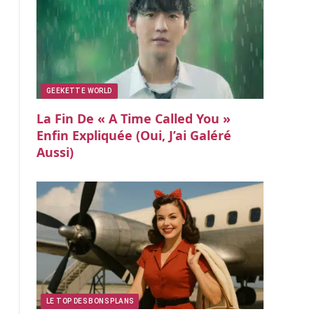
GEEKETTE WORLD
La Fin De « A Time Called You »
Enfin Expliquée (oui, J’ai Galéré
Aussi)
LE TOP DES BONS PLANS