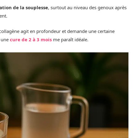
ation de la souplesse
, surtout au niveau des genoux après
ent.
e collagène agit en profondeur et demande une certaine
, une
cure de 2 à 3 mois
me paraît idéale.