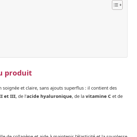
u produit
gnée et claire, sans ajouts superflus : il contient des
I et III
, de l’
acide hyaluronique
, de la
vitamine C
et de
le de collagène et aide à maintenir l’élasticité et la souplesse