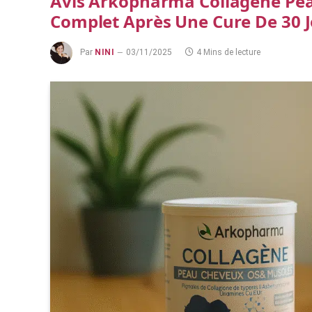
Avis Arkopharma Collagène Pea
Complet Après Une Cure De 30 
Par
NINI
03/11/2025
4 Mins de lecture