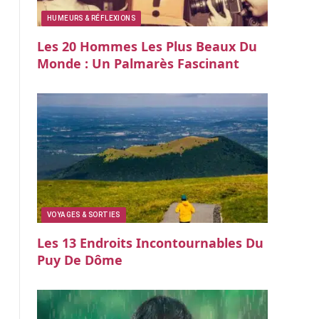
HUMEURS & RÉFLEXIONS
Les 20 Hommes Les Plus Beaux Du
Monde : Un Palmarès Fascinant
VOYAGES & SORTIES
Les 13 Endroits Incontournables Du
Puy De Dôme