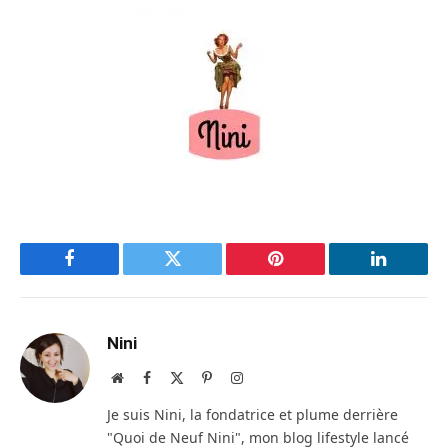
Facebook
Twitter
Pinterest
LinkedIn
Nini
Site
Facebook
X
Pinterest
Instagram
web
(Twitter)
Je suis Nini, la fondatrice et plume derrière
"Quoi de Neuf Nini", mon blog lifestyle lancé