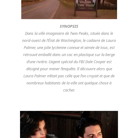
SYNOPSIS
Dans la ville imaginaire de Twin Peaks, située dans le
nord-ouest de l’État de Washington, le cadavre de Laura
Palmer, une jolie lycéenne connue et aimée de tous, est
retrouvé emballé dans un sac en plastique sur la berge
d’une rivière. L’agent spécial du FBI Dale Cooper est
désigné pour mener l’enquête. Il découvre alors que
Laura Palmer n’était pas celle que l’on croyait et que de
nombreux habitants de la ville ont quelque chose à
cacher.