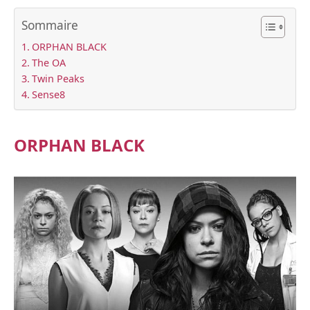
Sommaire
ORPHAN BLACK
The OA
Twin Peaks
Sense8
ORPHAN BLACK