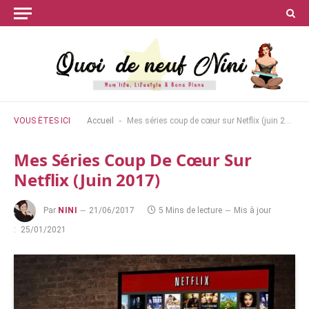
-
VOUS ÊTES ICI
Accueil
Mes séries coup de cœur sur Netflix (juin 2017)
Mes Séries Coup De Cœur Sur
Netflix (juin 2017)
Par
NINI
21/06/2017
5 Mins de lecture
Mis à jour
:
25/01/2021