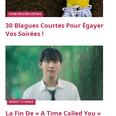
HUMEURS & RÉFLEXIONS
30 Blagues Courtes Pour Égayer
Vos Soirées !
GEEKETTE WORLD
La Fin De « A Time Called You »