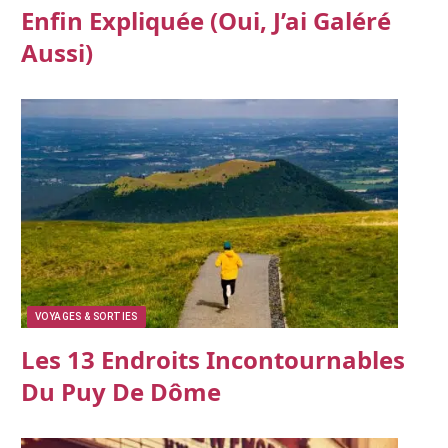
Enfin Expliquée (oui, J’ai Galéré
Aussi)
VOYAGES & SORTIES
Les 13 Endroits Incontournables
Du Puy De Dôme