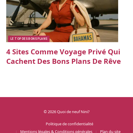
LE TOP DES BONS PLANS
4 Sites Comme Voyage Privé Qui
Cachent Des Bons Plans De Rêve
© 2026 Quoi de neuf Nini?
Politique de confidentialité
Mentions légales & Conditions générales
Plan du site