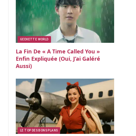
GEEKETTE WORLD
La Fin De « A Time Called You »
Enfin Expliquée (oui, J’ai Galéré
Aussi)
LE TOP DES BONS PLANS