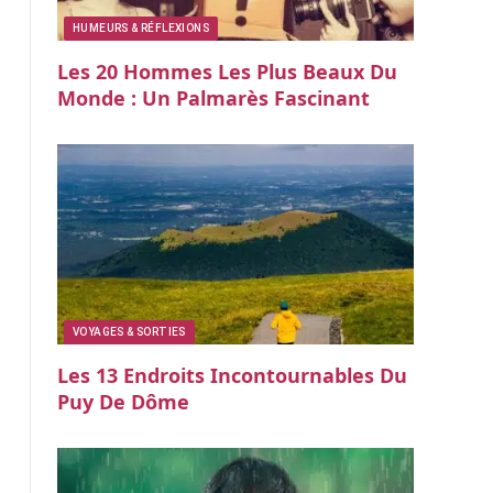
HUMEURS & RÉFLEXIONS
Les 20 Hommes Les Plus Beaux Du
Monde : Un Palmarès Fascinant
VOYAGES & SORTIES
Les 13 Endroits Incontournables Du
Puy De Dôme