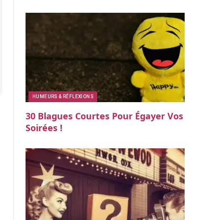
HUMEURS & RÉFLEXIONS
30 Blagues Courtes Pour Égayer Vos
Soirées !