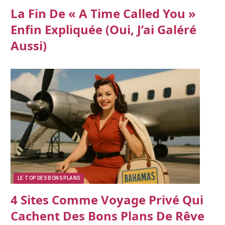
La Fin De « A Time Called You »
Enfin Expliquée (oui, J’ai Galéré
Aussi)
LE TOP DES BONS PLANS
4 Sites Comme Voyage Privé Qui
Cachent Des Bons Plans De Rêve