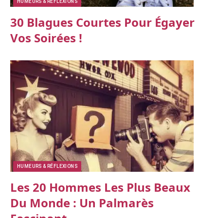
HUMEURS & RÉFLEXIONS
30 Blagues Courtes Pour Égayer
Vos Soirées !
HUMEURS & RÉFLEXIONS
Les 20 Hommes Les Plus Beaux
Du Monde : Un Palmarès