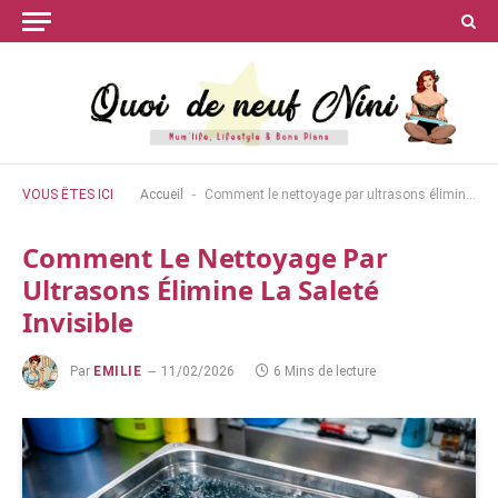
-
VOUS ÊTES ICI
Accueil
Comment le nettoyage par ultrasons élimine la saleté invisible
Comment Le Nettoyage Par
Ultrasons Élimine La Saleté
Invisible
Par
EMILIE
11/02/2026
6 Mins de lecture