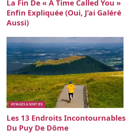
La Fin De « A Time Called You »
Enfin Expliquée (oui, J’ai Galéré
Aussi)
VOYAGES & SORTIES
Les 13 Endroits Incontournables
Du Puy De Dôme