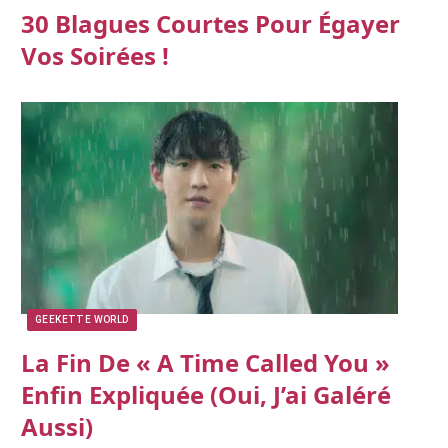
30 Blagues Courtes Pour Égayer
Vos Soirées !
GEEKETTE WORLD
La Fin De « A Time Called You »
Enfin Expliquée (oui, J’ai Galéré
Aussi)