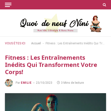
-
VOUS ÊTES ICI
Accueil
Fitness : Les Entraînements Inédits Qui Transforment Votre Corps!
Fitness : Les Entraînements
Inédits Qui Transforment Votre
Corps!
Par
EMILIE
23/10/2023
3 Mins de lecture