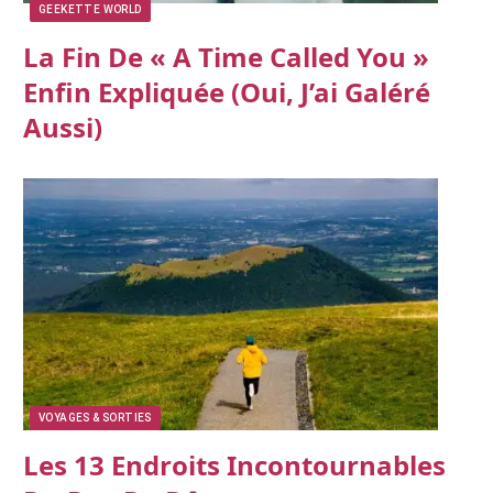
GEEKETTE WORLD
La Fin De « A Time Called You »
Enfin Expliquée (oui, J’ai Galéré
Aussi)
VOYAGES & SORTIES
Les 13 Endroits Incontournables