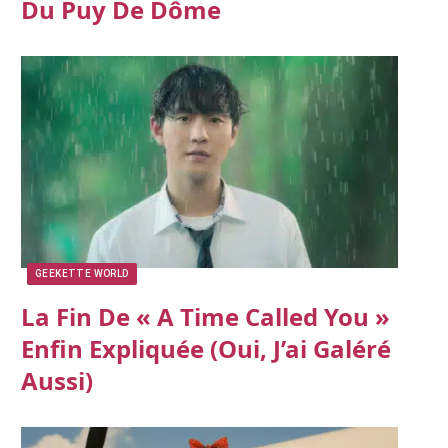
Du Puy De Dôme
GEEKETTE WORLD
La Fin De « A Time Called You »
Enfin Expliquée (oui, J’ai Galéré
Aussi)