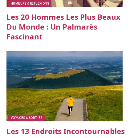
HUMEURS & RÉFLEXIONS
Les 20 Hommes Les Plus Beaux
Du Monde : Un Palmarès
Fascinant
VOYAGES & SORTIES
Les 13 Endroits Incontournables