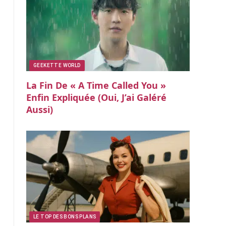
GEEKETTE WORLD
La Fin De « A Time Called You »
Enfin Expliquée (oui, J’ai Galéré
Aussi)
LE TOP DES BONS PLANS