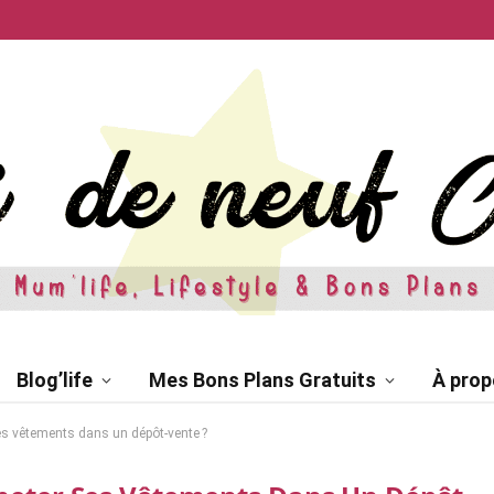
Blog’life
Mes Bons Plans Gratuits
À prop
es vêtements dans un dépôt-vente ?