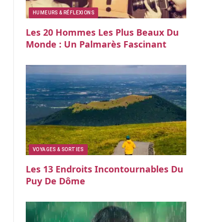
HUMEURS & RÉFLEXIONS
Les 20 Hommes Les Plus Beaux Du
Monde : Un Palmarès Fascinant
VOYAGES & SORTIES
Les 13 Endroits Incontournables Du
Puy De Dôme