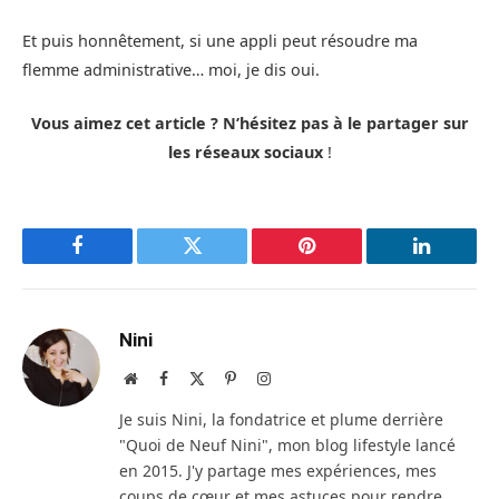
Et puis honnêtement, si une appli peut résoudre ma
flemme administrative… moi, je dis oui.
Vous aimez cet article ? N’hésitez pas à le partager sur
les réseaux sociaux
!
Facebook
Twitter
Pinterest
LinkedIn
Nini
Site
Facebook
X
Pinterest
Instagram
web
(Twitter)
Je suis Nini, la fondatrice et plume derrière
"Quoi de Neuf Nini", mon blog lifestyle lancé
en 2015. J'y partage mes expériences, mes
coups de cœur et mes astuces pour rendre