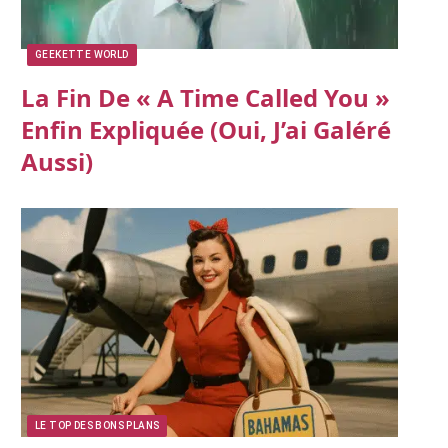
GEEKETTE WORLD
La Fin De « A Time Called You »
Enfin Expliquée (oui, J’ai Galéré
Aussi)
LE TOP DES BONS PLANS