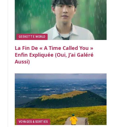
GEEKETTE WORLD
La Fin De « A Time Called You »
Enfin Expliquée (oui, J’ai Galéré
Aussi)
VOYAGES & SORTIES