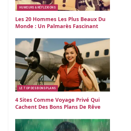
HUMEURS & RÉFLEXIONS
Les 20 Hommes Les Plus Beaux Du
Monde : Un Palmarès Fascinant
LE TOP DES BONS PLANS
4 Sites Comme Voyage Privé Qui
Cachent Des Bons Plans De Rêve