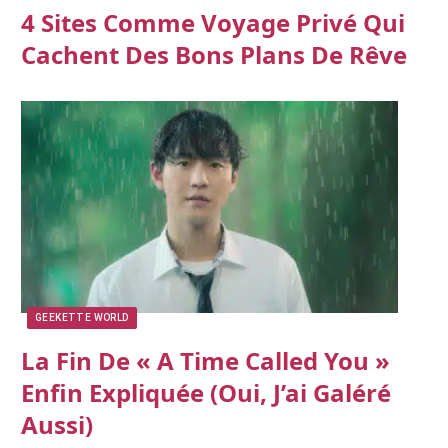
4 Sites Comme Voyage Privé Qui
Cachent Des Bons Plans De Rêve
GEEKETTE WORLD
La Fin De « A Time Called You »
Enfin Expliquée (oui, J’ai Galéré
Aussi)