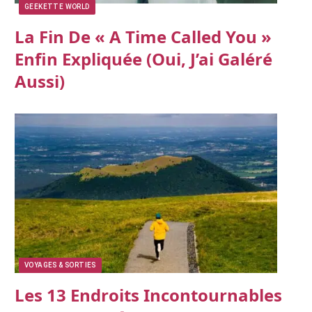
GEEKETTE WORLD
La Fin De « A Time Called You »
Enfin Expliquée (oui, J’ai Galéré
Aussi)
VOYAGES & SORTIES
Les 13 Endroits Incontournables