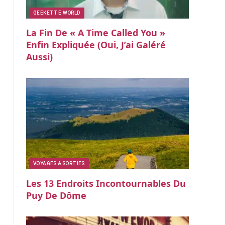
GEEKETTE WORLD
La Fin De « A Time Called You »
Enfin Expliquée (oui, J’ai Galéré
Aussi)
VOYAGES & SORTIES
Les 13 Endroits Incontournables Du
Puy De Dôme