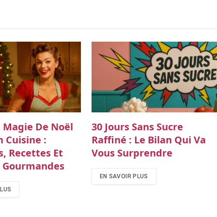
 Magie De Noël
30 Jours Sans Sucre
n Cuisine :
Raffiné : Le Bilan Qui Va
s, Recettes Et
Vous Surprendre
s Gourmandes
EN SAVOIR PLUS
PLUS