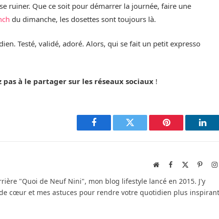
 se ruiner. Que ce soit pour démarrer la journée, faire une
nch
du dimanche, les dosettes sont toujours là.
en. Testé, validé, adoré. Alors, qui se fait un petit expresso
z pas à le partager sur les réseaux sociaux
!
Facebook
Twitter
Pinterest
Link
Site
Facebook
X
Pinter
web
(Twitter)
rrière "Quoi de Neuf Nini", mon blog lifestyle lancé en 2015. J'y
e cœur et mes astuces pour rendre votre quotidien plus inspiran