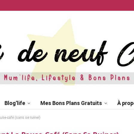
Blog’life
Mes Bons Plans Gratuits
À prop
use-café (sans se ruiner)