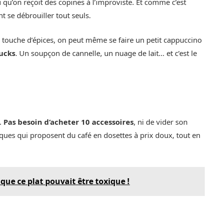
 qu’on reçoit des copines à l’improviste. Et comme c’est
 se débrouiller tout seuls.
 touche d’épices, on peut même se faire un petit cappuccino
bucks
. Un soupçon de cannelle, un nuage de lait… et c’est le
s.
Pas besoin d’acheter 10 accessoires
, ni de vider son
ques qui proposent du café en dosettes à prix doux, tout en
que ce plat pouvait être toxique !