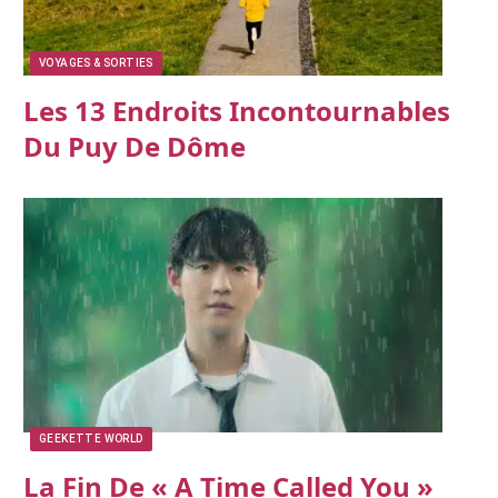
VOYAGES & SORTIES
Les 13 Endroits Incontournables
Du Puy De Dôme
GEEKETTE WORLD
La Fin De « A Time Called You »