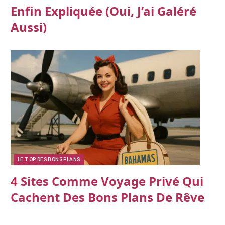
Enfin Expliquée (oui, J’ai Galéré
Aussi)
LE TOP DES BONS PLANS
4 Sites Comme Voyage Privé Qui
Cachent Des Bons Plans De Rêve