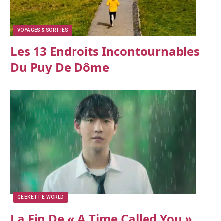
VOYAGES & SORTIES
Les 13 Endroits Incontournables
Du Puy De Dôme
GEEKETTE WORLD
La Fin De « A Time Called You »