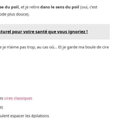
se du poil
, et je retire
dans le sens du poil
(oui, c’est
thode plus douce).
naturel pour votre santé que vous ignoriez !
que je n’aime pas trop, au cas où… Et je garde ma boule de cire
les
cires classiques
e)
ulent espacer les épilations