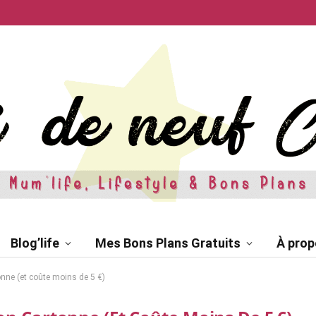
Blog’life
Mes Bons Plans Gratuits
À prop
nne (et coûte moins de 5 €)