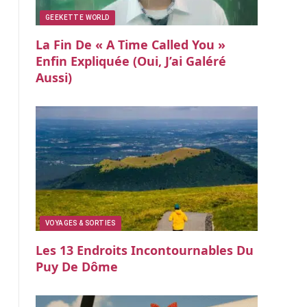
GEEKETTE WORLD
La Fin De « A Time Called You »
Enfin Expliquée (oui, J’ai Galéré
Aussi)
VOYAGES & SORTIES
Les 13 Endroits Incontournables Du
Puy De Dôme