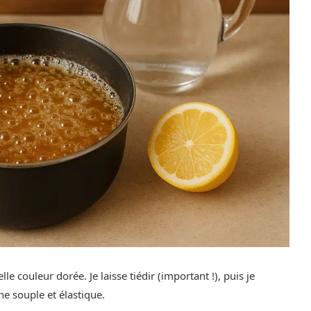
le couleur dorée. Je laisse tiédir (important !), puis je
nne souple et élastique.