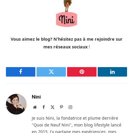
Vous aimez le blog? N’hésitez pas à me rejoindre sur
mes réseaux sociaux
!
Facebook
Twitter
Pinterest
LinkedIn
Nini
Site
Facebook
X
Pinterest
Instagram
web
(Twitter)
Je suis Nini, la fondatrice et plume derrière
"Quoi de Neuf Nini", mon blog lifestyle lancé
en 2015. J'y partage mes expériences, mes