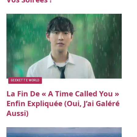
GEEKETTE WORLD
La Fin De « A Time Called You »
Enfin Expliquée (oui, J’ai Galéré
Aussi)