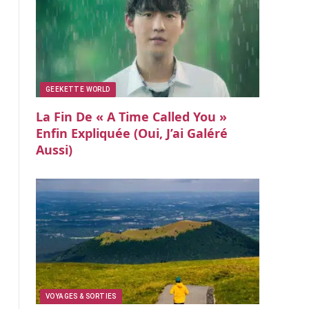
GEEKETTE WORLD
La Fin De « A Time Called You »
Enfin Expliquée (oui, J’ai Galéré
Aussi)
VOYAGES & SORTIES