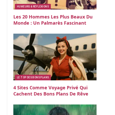
HUMEURS & RÉFLEXIONS
Les 20 Hommes Les Plus Beaux Du
Monde : Un Palmarès Fascinant
LE TOP DES BONS PLANS
4 Sites Comme Voyage Privé Qui
Cachent Des Bons Plans De Rêve