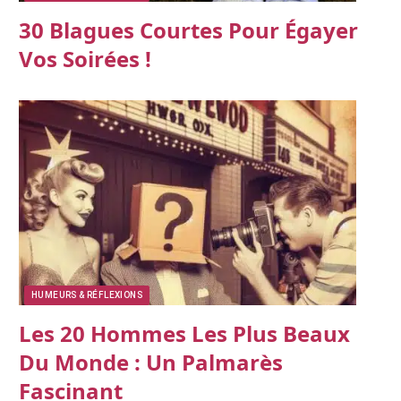
30 Blagues Courtes Pour Égayer
Vos Soirées !
HUMEURS & RÉFLEXIONS
Les 20 Hommes Les Plus Beaux
Du Monde : Un Palmarès
Fascinant