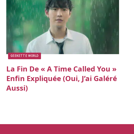
GEEKETTE WORLD
La Fin De « A Time Called You »
Enfin Expliquée (oui, J’ai Galéré
Aussi)