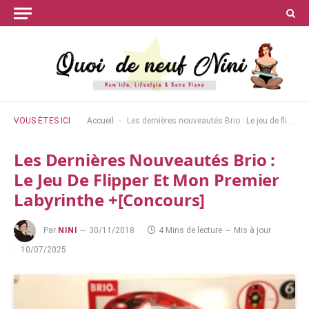
-
VOUS ÊTES ICI
Accueil
Les dernières nouveautés Brio : Le jeu de flipper et Mon premier labyrinthe +[concours]
Les Dernières Nouveautés Brio :
Le Jeu De Flipper Et Mon Premier
Labyrinthe +[concours]
Par
NINI
30/11/2018
4 Mins de lecture
Mis à jour
:
10/07/2025