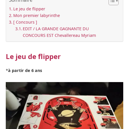
Le jeu de flipper
Mon premier labyrinthe
[ Concours ]
EDIT / LA GRANDE GAGNANTE DU
CONCOURS EST Chevallereau Myriam
Le jeu de flipper
*
à partir de 6 ans