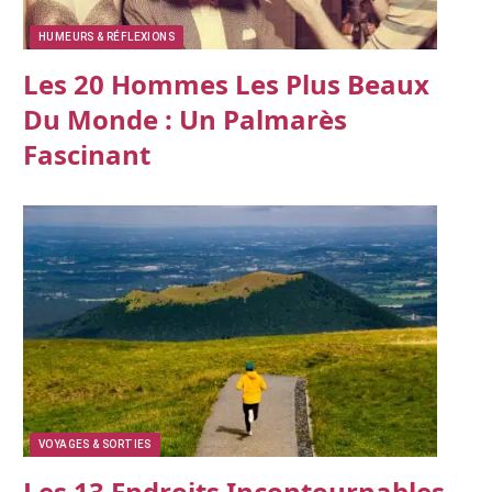
HUMEURS & RÉFLEXIONS
Les 20 Hommes Les Plus Beaux
Du Monde : Un Palmarès
Fascinant
VOYAGES & SORTIES
Les 13 Endroits Incontournables