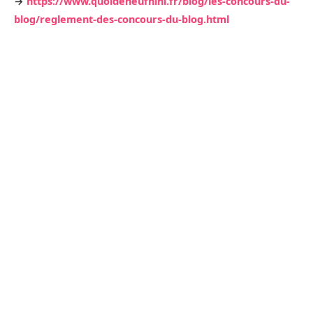
→
https://www.quoideneufnini.fr/blog/les-concours-du-
blog/reglement-des-concours-du-blog.html