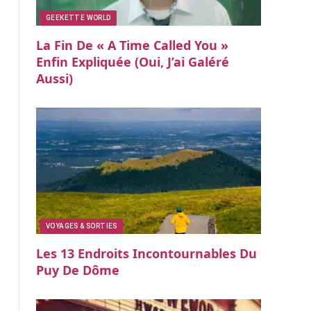
GEEKETTE WORLD
La Fin De « A Time Called You »
Enfin Expliquée (oui, J’ai Galéré
Aussi)
VOYAGES & SORTIES
Les 13 Endroits Incontournables Du
Puy De Dôme