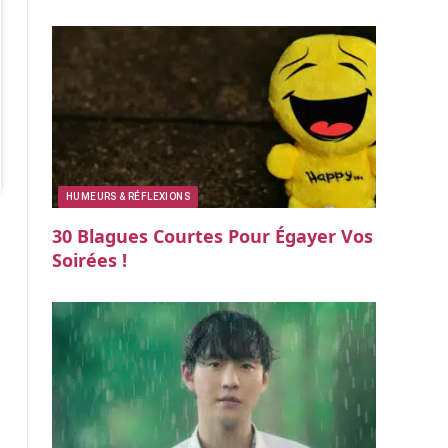
HUMEURS & RÉFLEXIONS
30 Blagues Courtes Pour Égayer Vos
Soirées !