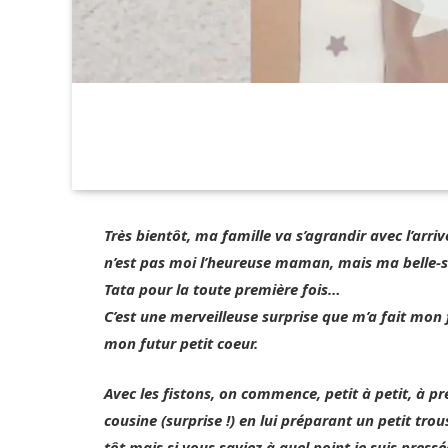
Très bientôt, ma famille va s’agrandir avec l’arri
n’est pas moi l’heureuse maman, mais ma belle-s
Tata pour la toute première fois…
C’est une merveilleuse surprise que m’a fait mon f
mon futur petit coeur.
Avec les fistons, on commence, petit à petit, à pré
cousine (surprise !) en lui préparant un petit tro
tôt mais si vous saviez à quel point je suis pressé