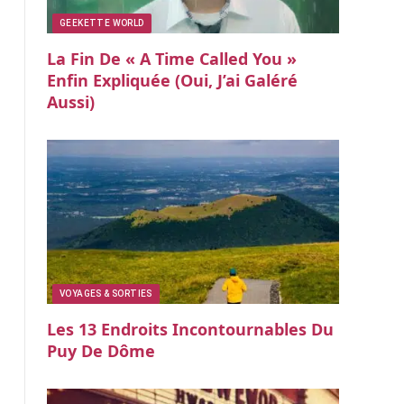
GEEKETTE WORLD
La Fin De « A Time Called You »
Enfin Expliquée (oui, J’ai Galéré
Aussi)
VOYAGES & SORTIES
Les 13 Endroits Incontournables Du
Puy De Dôme