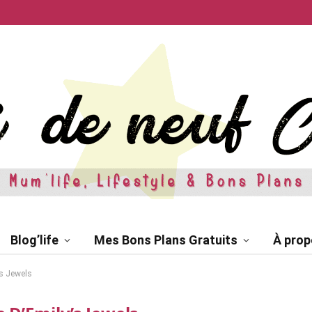
Blog’life
Mes Bons Plans Gratuits
À prop
’s Jewels