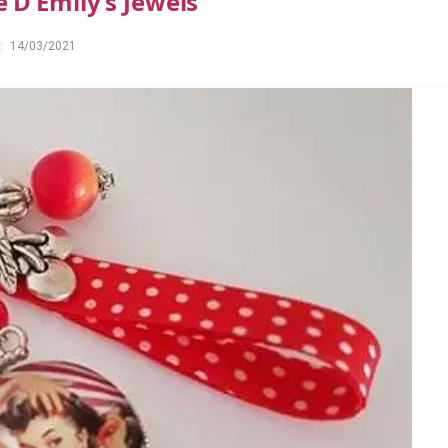
 D’Emily’s Jewels
:
14/03/2021