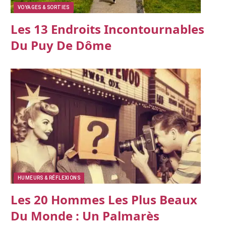
VOYAGES & SORTIES
Les 13 Endroits Incontournables
Du Puy De Dôme
HUMEURS & RÉFLEXIONS
Les 20 Hommes Les Plus Beaux
Du Monde : Un Palmarès