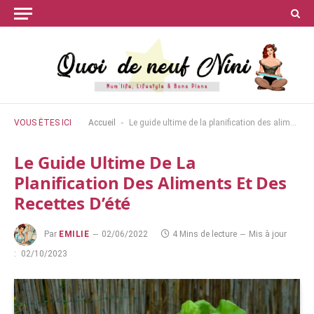
-
VOUS ÊTES ICI
Accueil
Le guide ultime de la planification des aliments et des recettes d’été
Le Guide Ultime De La
Planification Des Aliments Et Des
Recettes D’été
Par
EMILIE
02/06/2022
4 Mins de lecture
Mis à jour
:
02/10/2023