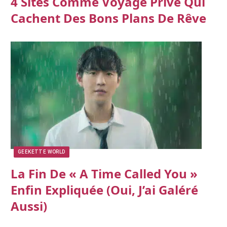
4 Sites Comme Voyage Privé Qui
Cachent Des Bons Plans De Rêve
GEEKETTE WORLD
La Fin De « A Time Called You »
Enfin Expliquée (oui, J’ai Galéré
Aussi)