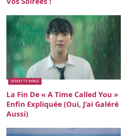
Vos Soirées !
GEEKETTE WORLD
La Fin De « A Time Called You »
Enfin Expliquée (oui, J’ai Galéré
Aussi)