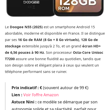
Le
Doogee N55 (2025)
est un smartphone Android 15
abordable, moderne et disponible en France. Il se distingue
par ses
16 Go de RAM (8 Go + 8 Go virtuels)
,
128 Go de
stockage
extensible jusqu’à 2 To, et un grand
écran HD+
de 6,56 pouces à 90 Hz
. Son processeur
Octa-Core Unisoc
T7200
assure une bonne fluidité au quotidien, tandis que
son design sobre et élégant plaira à ceux qui veulent un
téléphone performant sans se ruiner.
Prix indicatif :
€
(souvent autour de 99 €)
Lien :
Voir l’offre Amazon
Astuce Nini :
ce modèle se démarque par son
autonomie solide et sa réactivité, parfait pour