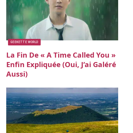
GEEKETTE WORLD
La Fin De « A Time Called You »
Enfin Expliquée (oui, J’ai Galéré
Aussi)