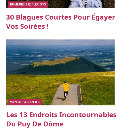
HUMEURS & RÉFLEXIONS
30 Blagues Courtes Pour Égayer
Vos Soirées !
VOYAGES & SORTIES
Les 13 Endroits Incontournables
Du Puy De Dôme