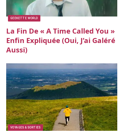
GEEKETTE WORLD
La Fin De « A Time Called You »
Enfin Expliquée (oui, J’ai Galéré
Aussi)
VOYAGES & SORTIES